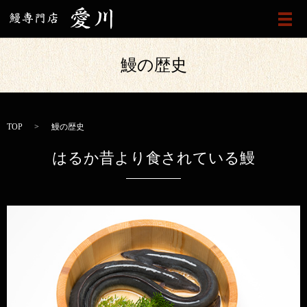
メ
鰻の歴史
TOP
鰻の歴史
はるか昔より食されている鰻