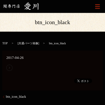
メ
btn_icon_black
TOP
[
共通パーツ画像
]
btn_icon_black
2017-04-26
btn_icon_black